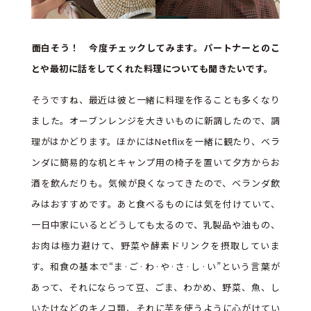
――面白そう！ 今度チェックしてみます。パートナーとのこ
とや最初に話をしてくれた料理についても聞きたいです。
そうですね、最近は彼と一緒に料理を作ることも多くなり
ました。オーブンレンジを大きいものに新調したので、調
理がはかどります。ほかにはNetflixを一緒に観たり、ベラ
ンダに簡易的な机とキャンプ用の椅子を置いて夕方からお
酒を飲んだりも。気候が良くなってきたので、ベランダ飲
みはおすすめです。あと食べるものには気を付けていて、
一日中家にいるとどうしても太るので、乳製品や油もの、
お肉は極力避けて、野菜や酵素ドリンクを摂取していま
す。和食の基本で“ま·ご·わ·や·さ·し·い”という言葉が
あって、それにならって豆、ごま、わかめ、野菜、魚、し
いたけなどのキノコ類、それに芋を使うように心がけてい