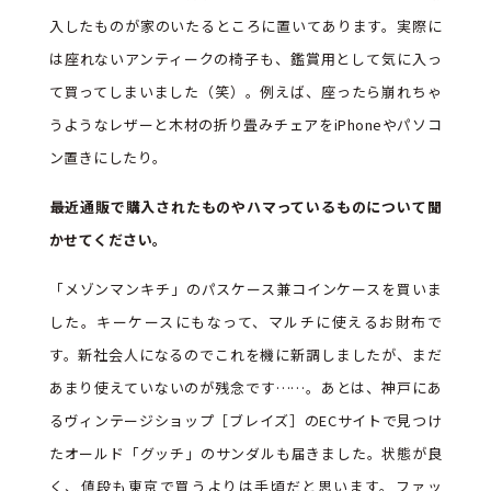
入したものが家のいたるところに置いてあります。実際に
は座れないアンティークの椅子も、鑑賞用として気に入っ
て買ってしまいました（笑）。例えば、座ったら崩れちゃ
うようなレザーと木材の折り畳みチェアをiPhoneやパソコ
ン置きにしたり。
――最近通販で購入されたものやハマっているものについて聞
かせてください。
「メゾンマンキチ」のパスケース兼コインケースを買いま
した。キーケースにもなって、マルチに使えるお財布で
す。新社会人になるのでこれを機に新調しましたが、まだ
あまり使えていないのが残念です……。あとは、神戸にあ
るヴィンテージショップ［ブレイズ］のECサイトで見つけ
たオールド「グッチ」のサンダルも届きました。状態が良
く、値段も東京で買うよりは手頃だと思います。ファッ