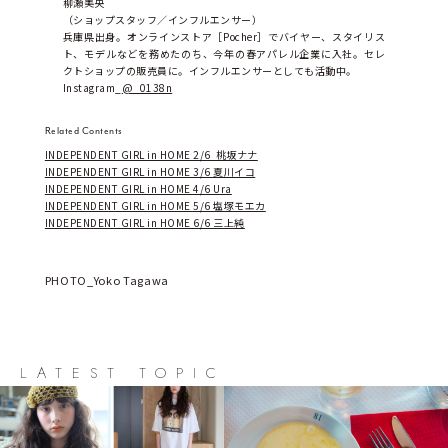
柳瀬美央
（ショップスタッフ／インフルエンサー）
兵庫県出身。オンラインストア［Pocher］でバイヤー、スタイリス
ト、モデルなどを務めたのち、今年の春アパレル企業に入社。セレ
クトショップの販売員に。インフルエンサーとしても活動中。
Instagram_
@_0138n
Related Contents
INDEPENDENT GIRL in HOME 2/6  桃坂ナナ
INDEPENDENT GIRL in HOME 3/6 夏川イコ
INDEPENDENT GIRL in HOME 4/6 Ura
INDEPENDENT GIRL in HOME 5/6 塩塚モエカ
INDEPENDENT GIRL in HOME 6/6 三上純
PHOTO_Yoko Tagawa
LATEST TOPIC