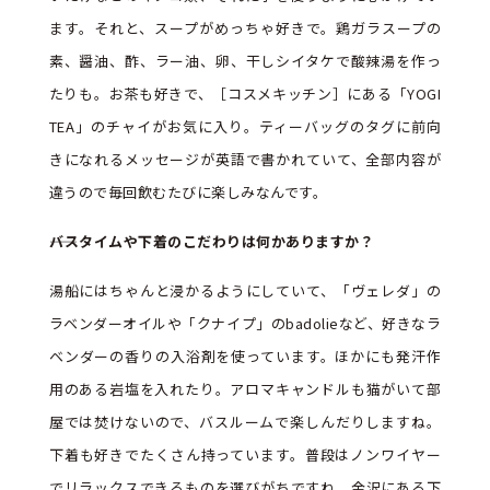
ます。それと、スープがめっちゃ好きで。鶏ガラスープの
素、醤油、酢、ラー油、卵、干しシイタケで酸辣湯を作っ
たりも。お茶も好きで、［コスメキッチン］にある「YOGI
TEA」のチャイがお気に入り。ティーバッグのタグに前向
きになれるメッセージが英語で書かれていて、全部内容が
違うので毎回飲むたびに楽しみなんです。
――バスタイムや下着のこだわりは何かありますか？
湯船にはちゃんと浸かるようにしていて、「ヴェレダ」の
ラベンダーオイルや「クナイプ」のbadolieなど、好きなラ
ベンダーの香りの入浴剤を使っています。ほかにも発汗作
用のある岩塩を入れたり。アロマキャンドルも猫がいて部
屋では焚けないので、バスルームで楽しんだりしますね。
下着も好きでたくさん持っています。普段はノンワイヤー
でリラックスできるものを選びがちですね。金沢にある下