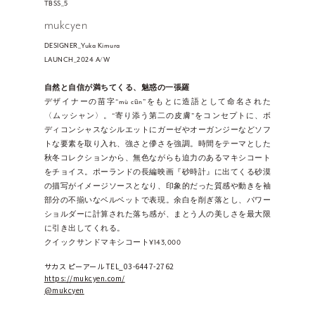
TBSS_5
mukcyen
DESIGNER_Yuka Kimura
LAUNCH_2024 A/W
自然と自信が満ちてくる、魅惑の一張羅
デザイナーの苗字“mù cūn”をもとに造語として命名された
〈ムッシャン〉。“寄り添う第二の皮膚”をコンセプトに、ボ
ディコンシャスなシルエットにガーゼやオーガンジーなどソフ
トな要素を取り入れ、強さと儚さを強調。時間をテーマとした
秋冬コレクションから、無色ながらも迫力のあるマキシコート
をチョイス。ポーランドの長編映画『砂時計』に出てくる砂漠
の描写がイメージソースとなり、印象的だった質感や動きを袖
部分の不揃いなベルベットで表現。余白を削ぎ落とし、パワー
ショルダーに計算された落ち感が、まとう人の美しさを最大限
に引き出してくれる。
クイックサンドマキシコート¥143,000
サカス ピーアール TEL_03-6447-2762
https://mukcyen.com/
@mukcyen