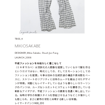
TBSS_4
MIKIOSAKABE
DESIGNER_Mikio Sakabe, Shueh Jen-Fang
LAUNCH_2006
平成ファッションを令和らしく着こなして
〈ミキオサカベ〉は次世代の人間像を提案していくなかで服を作る
というだけではない、時代としての、そしてエモーションとしての
ファッションを提案。今季は日本の伝統衣装の構造や素材感をベー
スに、ストリートのリアリティと日常のムードを融合させたデザイ
ンが特徴。何層にもレイヤードしているような春らしいカラーリン
グのパンツは、ルーズなシルエットにスウェットを腰巻きしている
斬新なアイデアが、平成ファッションの要素を色濃く映し出してい
る。当時の学生の制服スタイルを想起させるようなどこか懐かしく
も感じられ、まさに都市の空気と共鳴する新しい日常服。
レイヤードパンツ¥68,200