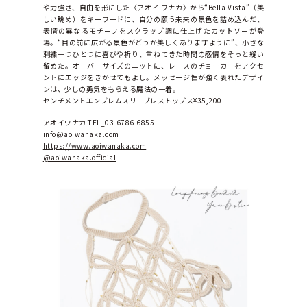
や力強さ、自由を形にした〈アオイ ワナカ〉から“Bella Vista”（美
しい眺め）をキーワードに、自分の願う未来の景色を詰め込んだ、
表情の異なるモチーフをスクラップ調に仕上げたカットソーが登
場。“目の前に広がる景色がどうか美しくありますように”、小さな
刺繍一つひとつに喜びや祈り、重ねてきた時間の感情をそっと縫い
留めた。オーバーサイズのニットに、レースのチョーカーをアクセ
ントにエッジをきかせてもよし。メッセージ性が強く表れたデザイ
ンは、少しの勇気をもらえる魔法の一着。
センチメントエンブレムスリーブレストップス¥35,200
アオイワナカ TEL_03-6786-6855
info@aoiwanaka.com
https://www.aoiwanaka.com
@aoiwanaka.official