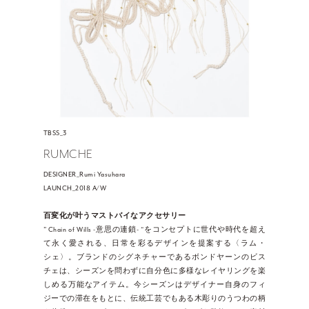
TBSS_3
RUMCHE
DESIGNER_Rumi Yasuhara
LAUNCH_2018 A/W
百変化が叶うマストバイなアクセサリー
” Chain of Wills -意思の連鎖- “をコンセプトに世代や時代を超え
て永く愛される、日常を彩るデザインを提案する〈ラム・
シェ〉。ブランドのシグネチャーであるボンドヤーンのビス
チェは、シーズンを問わずに自分色に多様なレイヤリングを楽
しめる万能なアイテム。今シーズンはデザイナー自身のフィ
ジーでの滞在をもとに、伝統工芸でもある木彫りのうつわの柄