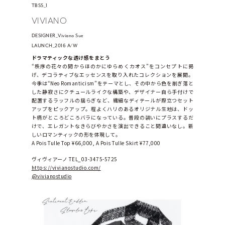
TBSS_1
VIVIANO
DESIGNER_Viviano Sue
LAUNCH_2016 A/W
ドラマティックな透け感をまとう
“秩序の花々の間からほのかにゆらめくカオス”をコンセプトに掲
げ、デコラティブなエッセンスを取り入れたコレクションを展開。
今季は“Neo Romanticism”をテーマとし、その中から色を削ぎ落と
した静寂さにクチュールライクな構築や、デザイナー自ら手付けで
配置するラッフルの揺らぎなど、繊細なディテールが際立つセット
アップをピックアップ。程よくハリのあるオリジナル生地は、ドッ
ト柄がところどころバラになっている。普段の装いにプラスするだ
けで、エレガントなきらびやかさを演出できること間違いなし。新
しいロマンティックの形を体現して。
A Pois Tulle Top ¥66,000, A Pois Tulle Skirt ¥77,000
ヴィヴィアーノ TEL_03-3475-5725 
https://vivianostudio.com/
@vivianostudio