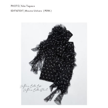
PHOTO_Yoko Tagawa
EDIT&TEXT_Mizumo Uehara（PERK）