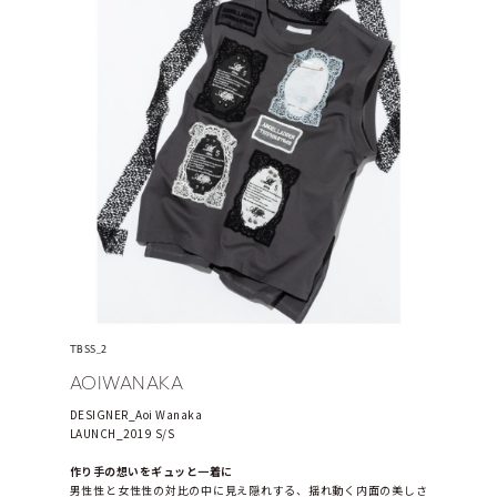
TBSS_2
AOIWANAKA
DESIGNER_Aoi Wanaka
LAUNCH_2019 S/S
作り手の想いをギュッと一着に
男性性と女性性の対比の中に見え隠れする、揺れ動く内面の美しさ