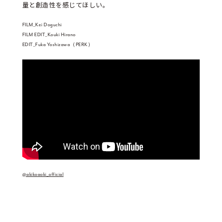
量と創造性を感じてほしい。
FILM_Kei Doguchi
FILM EDIT_Kouki Hirano
EDIT_Fuka Yoshizawa（PERK）
@akikoaoki_official