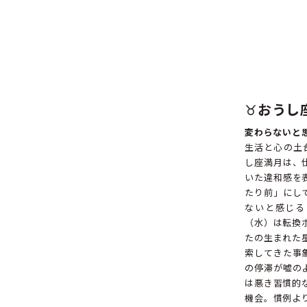
♉️
おうし
変わらないと
生活と心の土
し座満月は、
いた違和感を
たり前」にし
ないと感じる
（水）は転換
たの生まれた
索してきた事
の停滞が嘘の
は悪き習慣的
機会。慣例よ