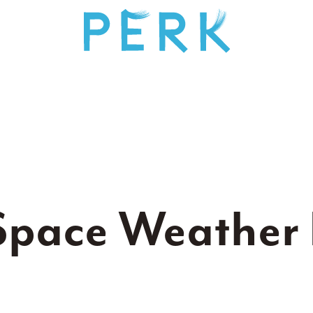
Space
Weather