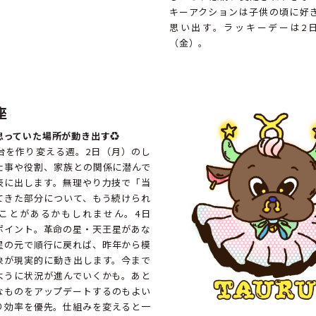
キーアクションは子供の頃に好
思い出す。ラッキーデーは2
（金）。
座
思っていた場所が動き出す
♻️
台を作り変える週。2日（月）のし
仕事や役割、家族との関係に潜んで
表に出します。無理やり力技で「当
てきた部分について、もう続けられ
ことがあるかもしれません。4日
ポイント。革命の星・天王星があな
星の元で順行に戻れば、昨年から模
象が現実的に動き出します。今まで
ように状況が進んでいくかも。あと
なものをアップデートするのもよい
り効率を優先。仕組みを変えると一