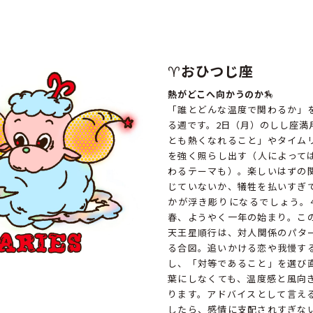
♈️
おひつじ座
熱がどこへ向かうのか
🏇
「誰とどんな温度で関わるか」
る週です。2日（月）のしし座満
とも熱くなれること」やタイム
を強く照らし出す（人によって
わるテーマも）。楽しいはずの
じていないか、犠牲を払いすぎ
かが浮き彫りになるでしょう。
春、ようやく一年の始まり。こ
天王星順行は、対人関係のパタ
る合図。追いかける恋や我慢す
し、「対等であること」を選び
葉にしなくても、温度感と風向
ります。アドバイスとして言え
したら、感情に支配されすぎな