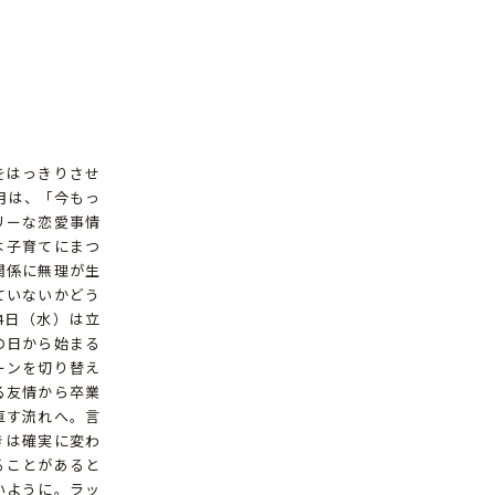
をはっきりさせ
月は、「今もっ
リーな恋愛事情
は子育てにまつ
関係に無理が生
ていないかどう
4日（水）は立
の日から始まる
ーンを切り替え
る友情から卒業
直す流れへ。言
きは確実に変わ
ることがあると
いように。ラッ