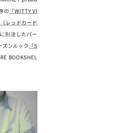
寺の
「WITTY VI
、
〈レッドカード
に別注したパー
ーズンルック
「S
 BOOKSHEL