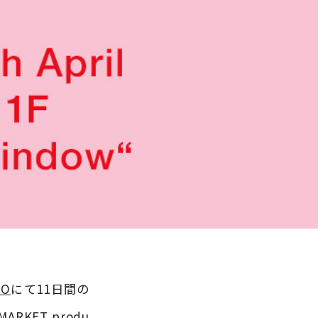
CO
にて11日間の
RKET produ