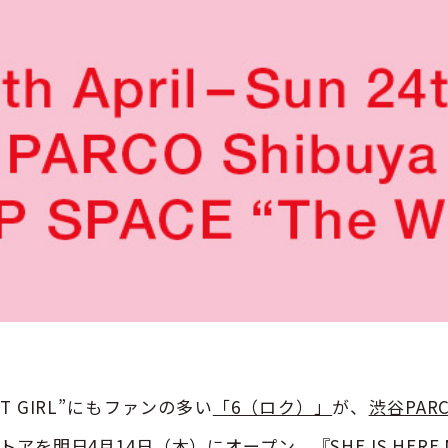
ENT GIRL”にもファンの多い
「6（ロク）」
が、
渋谷PAR
を明日4月14日（木）にオープン。『SHE IS HERE MA