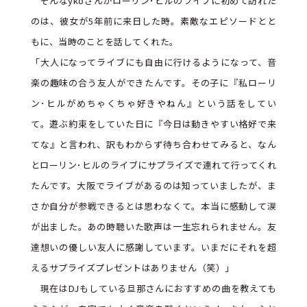
そんなykoさんがローリン･ヒルのライブに初めて訪れた
のは、彼女が5年前に来日した時。素敵なエピソードとと
もに、当時のことを話してくれた。
「大人になってライブにも自由に行けるようになって、音
楽の趣味の合う友人ができたんです。その子に『私ローリ
ン･ヒルがめちゃくちゃ好きやねん』という話をしてい
て。遊ぶ約束をしていた日に『今日は動きやすい格好で来
てな』と言われ、訳もわからず待ち合わせてみると、なん
とローリン･ヒルのライブにサプライズで連れて行ってくれ
たんです。大阪でライブがあるのは知っていましたが、ま
さか自分が参戦できるとは思わなくて。本当に感動して涙
が出ました。あの時聴いた歌声は一生忘れられません。友
達想いの優しい友人に感謝しています。いまだにそれを超
えるサプライズプレゼントはありません（笑）」
現在はDJもしている旦那さんにおすすめの曲を教えても