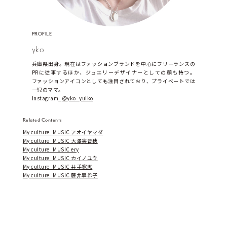
PROFILE
yko
兵庫県出身。現在はファッションブランドを中心にフリーランスの
PRに従事するほか、ジュエリーデザイナーとしての顔も持つ。
ファッションアイコンとしても注目されており、プライベートでは
一児のママ。
Instagram_
＠yko_yuiko
Related Contents
My culture_MUSIC アオイヤマダ
My culture_MUSIC 大澤実音穂
My culture_MUSIC ery
My culture_MUSIC カイノユウ
My culture_MUSIC 井手寛恵
My culture_MUSIC 藤井早希子