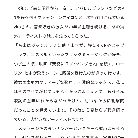
3年ほど前に関西から上京し、アパレルブランドなどのP
Rを行う傍らファッションアイコンとしても注目されている
ykoさん。音楽好きの彼女が20年以上聴き続ける、あの海
外アーティストの魅力を語ってもらった。
「音楽はジャンルレスに聴きますが、特にR＆Bやヒップ
ホップ、ゴスペルといったブラックミュージックが好き。
小学生の頃に映画『天使にラブ･ソングを2』を観て、ロー
リン･ヒルが歌うシーンに感銘を受けたのがきっかけです。
彼女の表現力やディープな歌声、刺激的なルックス、私に
はそのすべてがとてつもなくかっこよく見えて。もちろん
歌詞の意味はわからなかったけど、幼いながらに衝撃的
だったことを覚えています。その時から変わらず聴き続け
ている、大好きなアーティストですね」
メッセージ性の強いナンバーとハスキーな歌声はもちろ
ん、センス溢れるファッションも話題を集め、90年代に一