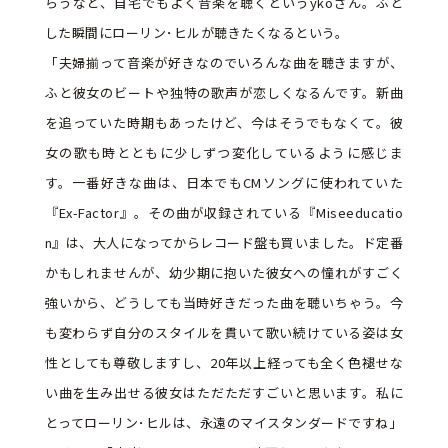
らうなど、自宅でもよく音楽を聴くというykoさん。ふと
した瞬間にローリン･ヒルが聴きたくなるという。
「夫婦揃って音楽が好きなのでいろんな曲を聴きますが、
ふと彼女のビートや独特の歌声が恋しくなるんです。新曲
を追っていた時期もあったけど、今はそうでもなくて。彼
女の歌も時とともに少しずつ変化しているように感じま
す。一番好きな曲は、日本でもCMソングに使われていた
『Ex-Factor』。その曲が収録されている『Miseeducatio
n』は、大人になってからレコード盤も買いました。ド定番
かもしれませんが、幼少期に抱いた彼女への憧れがすごく
強いから、どうしても当時好きだった曲を聴いちゃう。今
も変わらず自分のスタイルを貫いて歌い続けている姿は女
性としても尊敬しますし、20年以上経っても全く色褪せな
い曲を生み出せる彼女はただただすごいと思います。私に
とってローリン･ヒルは、永遠のマイスタンダードですね」