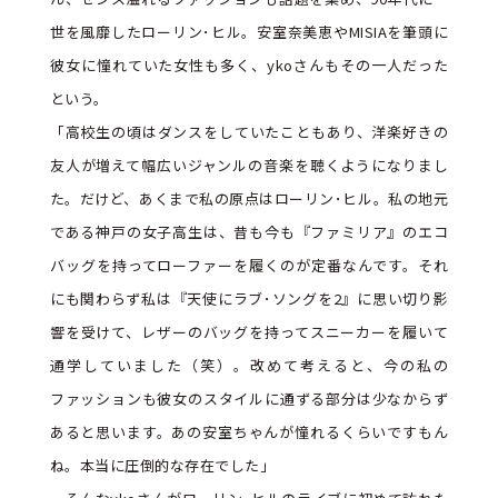
世を風靡したローリン･ヒル。安室奈美恵やMISIAを筆頭に
彼女に憧れていた女性も多く、ykoさんもその一人だった
という。
「高校生の頃はダンスをしていたこともあり、洋楽好きの
友人が増えて幅広いジャンルの音楽を聴くようになりまし
た。だけど、あくまで私の原点はローリン･ヒル。私の地元
である神戸の女子高生は、昔も今も『ファミリア』のエコ
バッグを持ってローファーを履くのが定番なんです。それ
にも関わらず私は『天使にラブ･ソングを2』に思い切り影
響を受けて、レザーのバッグを持ってスニーカーを履いて
通学していました（笑）。改めて考えると、今の私の
ファッションも彼女のスタイルに通ずる部分は少なからず
あると思います。あの安室ちゃんが憧れるくらいですもん
ね。本当に圧倒的な存在でした」