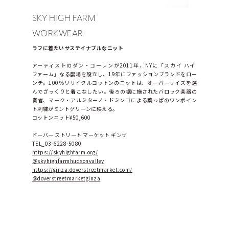
SKY HIGH FARM
WORKWEAR
ラフに着たいサステイナブルなニット
アーティストのダン・コーレンが2011年、NYに「スカイ ハイ 
ファーム」なる農場を設立し、19年にファッションブランドをロー
ンチ。100％リサイクルコットンのニットは、オーバーサイズを選
んでざっくりと着こなしたい。後ろの裾に施されたバロック楽器の
奏者、マーク・アルミターノ・ドミンゴによる葉っぱのワンポイン
ト刺繍がミントグリーンに映える。
コットンニット¥50,600
ドーバー ストリート マーケット ギンザ　
TEL_03-6228-5080
https://skyhighfarm.org/
＠skyhighfarmhudsonvalley
https://ginza.doverstreetmarket.com/
＠doverstreetmarketginza