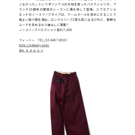
こなかった」というオリジナルの生地を使ったバスクシャツが、ブ
ランド10周年の節目のシーズンに満を持して登場。スクエアシル
エットのノースリーブタイプは、アームホールを深めにすることで
程よい抜け感を演出。ロングスリーブ2型も気になるけれど、新鮮な
ムードを求めるなら袖なしに軍配！
ノースリーブバスクシャツ各¥17,600
フィーニー　TEL_03-6407-8503
http://pheeny.com/
＠p_h_e_e_n_y