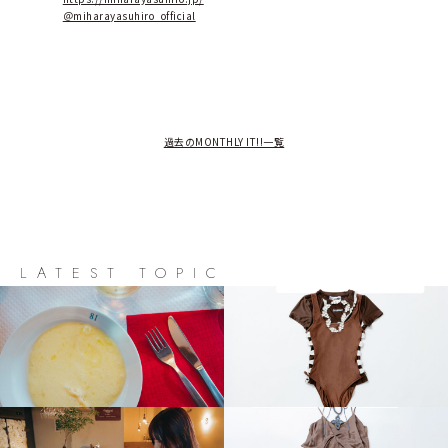
＠miharayasuhiro_official
過去のMONTHLY IT!!一覧
LATEST TOPIC