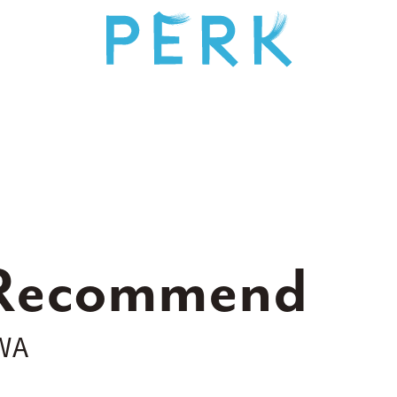
 Recommend
WA