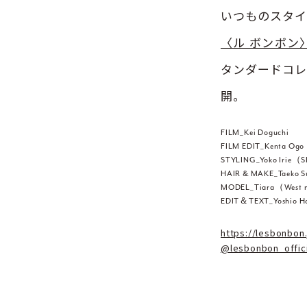
いつものスタイ
〈ル ボンボン
タンダードコレ
開。
FILM_Kei Doguchi
FILM EDIT_Kenta Ogo
STYLING_Yoko Irie
HAIR & MAKE_Taeko S
MODEL_Tiara（West 
EDIT＆TEXT_Yoshio 
https://lesbonbon.
@lesbonbon_offici