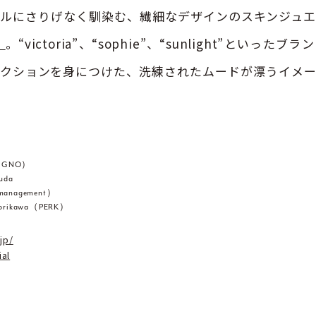
ルにさりげなく馴染む、繊細なデザインのスキンジュ
〉
。“victoria”、“sophie”、“sunlight”といっ
クションを身につけた、洗練されたムードが漂うイメ
（SIGNO）
uda
management）
Horikawa（PERK）
jp/
al