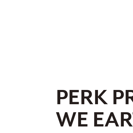
PERK P
WE EA