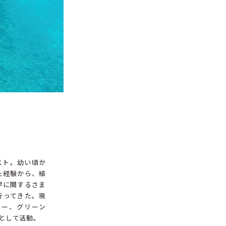
スト。幼い頃か
た経験から、植
学に関するさま
行ってきた。現
ダー、グリーン
として活動。