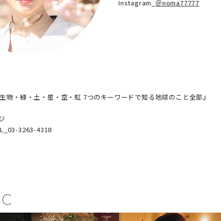
Instagram_
＠noma77777
海・微生物・緑・土・星・空・虹 7つのキーワードで知る地球のこと全部』
ジ
3-3263-4318
IC