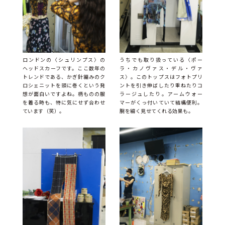
ロンドンの〈シュリンプス〉の
うちでも取り扱っている〈ポー
ヘッドスカーフです。ここ数年の
ラ・カノヴァス・デル・ヴァ
トレンドである、かぎ針編みのク
ス〉。このトップスはフォトプリ
ロシェニットを頭に巻くという発
ントを引き伸ばしたり重ねたりコ
想が面白いですよね。柄ものの服
ラージュしたり。アームウォー
を着る時も、特に気にせず合わせ
マーがくっ付いていて結構便利。
ています（笑）。
腕を細く見せてくれる効果も。