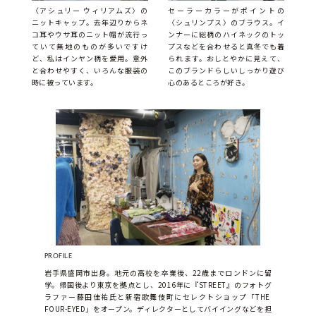
〈アシュリー ウィリアムズ〉の
セーラーカラーがポイントの
ニットキャップ。去年辺りからネ
〈シュリンプス〉のブラウス。イ
コ耳やウサ耳のニット帽が流行っ
ンナーに総柄のハイネックのトッ
ていて無地のものが多いですけ
プスなどを合わせると真冬でも着
ど、私はインヤン柄を愛用。意外
られます。おしとやかに見えて、
と合わせやすく、いろんな服装の
このブランドらしいしっかり遊び
時に被っています。
心のあるところが好き。
PROFILE
岩手県盛岡市出身。地元の高校を卒業後、22歳までロンドンに留
学。帰国後より東京を拠点とし、2016年に『STREET』のフォトグ
ラファー藤田佳祐氏と新宿歌舞伎町にセレクトショップ「THE 
FOUR-EYED」をオープン。ディレクターとしてバイイングなどを担