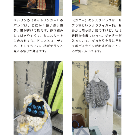
ベルリンの〈オットリンガー〉の
〈ガニー〉のシルクドレスは、ゼ
パンツは、とにかく使い勝手抜
ブラ柄というよりタイガー柄。お
群。脚が透けて見えず、伸び縮み
めかし用っぽい服ですけど、私は
してはきやすくて。ミニスカート
普段から着ています。ギャザーが
に合わせても、ドレスとコーディ
入っていて、ぴったりそうに見え
ネートしてもいい。柄がチラッと
てボディラインが出過ぎないとこ
見える感じが好きです。
ろが気に入ってます。