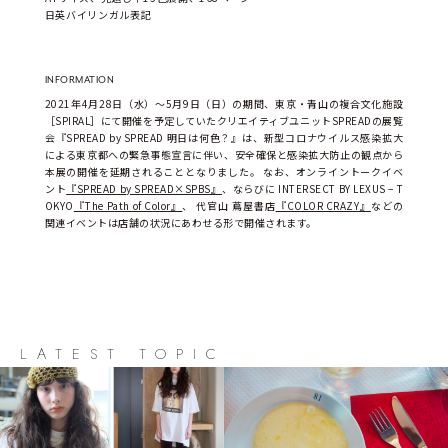
日英バイリンガル表記
INFORMATION
2021年4月28日（水）～5月9日（日）の期間、東京・青山の複合文化施設
［SPIRAL］にて開催を予定していたクリエイティブユニットSPREADの展覧
会『SPREAD by SPREAD 明日は何色？』は、新型コロナウイルス感染拡大
による東京都への緊急事態宣言に伴い、安全確保と感染拡大防止の観点から
本展の開催を延期されることとなりました。 なお、オンライントークイベ
ント
『SPREAD by SPREAD×SPBS』
、ならびに INTERSECT BY LEXUS – T
OKYO
『The Path of Color』
、 代官山 蔦屋書店
『COLOR CRAZY』
などの
関連イベントは店舗の状況にあわせる形で開催されます。
LATEST TOPIC