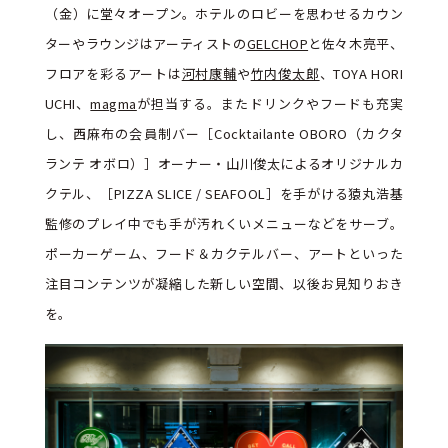
（金）に堂々オープン。ホテルのロビーを思わせるカウン
ターやラウンジはアーティストの
GELCHOP
と佐々木亮平、
フロアを彩るアートは
河村康輔
や
竹内俊太郎
、TOYA HORI
UCHI、
magma
が担当する。またドリンクやフードも充実
し、西麻布の会員制バー［Cocktailante OBORO（カクタ
ランテ オボロ）］オーナー・山川俊太によるオリジナルカ
クテル、［PIZZA SLICE / SEAFOOL］を手がける猿丸浩基
監修のプレイ中でも手が汚れくいメニューなどをサーブ。
ポーカーゲーム、フード＆カクテルバー、アートといった
注目コンテンツが凝縮した新しい空間、以後お見知りおき
を。