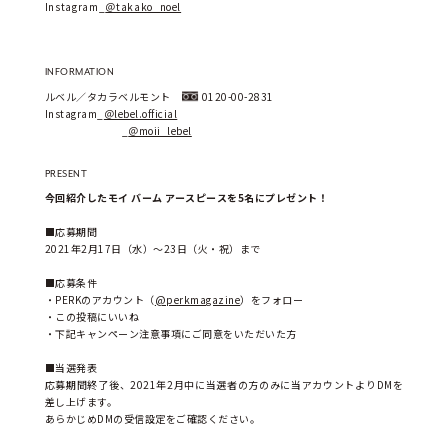
Instagram_
＠takako_noel
INFORMATION
ルベル／タカラベルモント　
 0120-00-2831
Instagram_
＠lebel.official
　　　　              _
＠moii_lebel
PRESENT
今回紹介したモイ バーム アースピースを5名にプレゼント！
■応募期間
2021年2月17日（水）～23日（火・祝）まで
■応募条件
・PERKのアカウント（
@perkmagazine
）をフォロー
・この投稿にいいね
・下記キャンペーン注意事項にご同意をいただいた方
■当選発表
応募期間終了後、2021年2月中に当選者の方のみに当アカウントよりDMを
差し上げます。
あらかじめDMの受信設定をご確認ください。