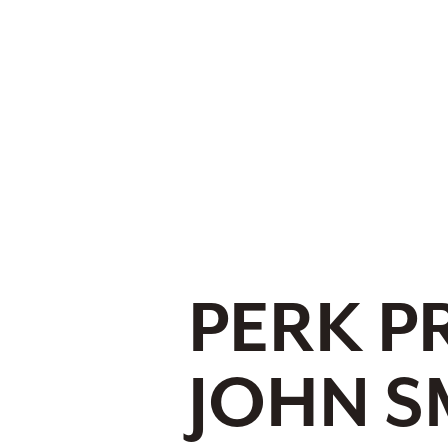
PERK P
JOHN S