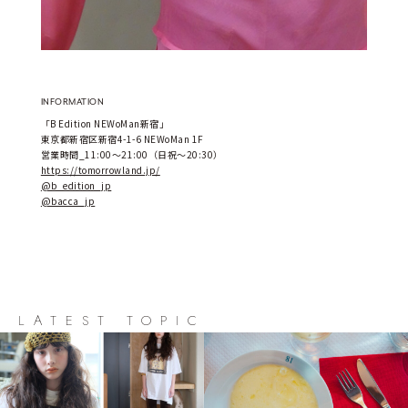
INFORMATION
「B Edition NEWoMan新宿」
東京都新宿区新宿4-1-6 NEWoMan 1F
営業時間_11:00～21:00（日祝～20:30）
https://tomorrowland.jp/
@b_edition_jp
@bacca_jp
LATEST TOPIC