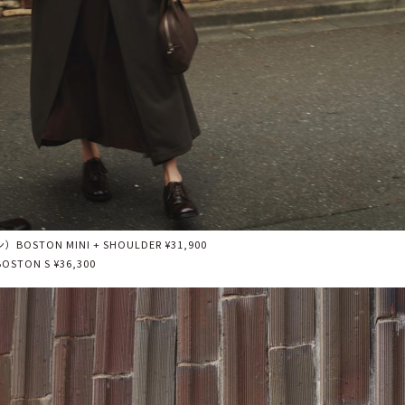
STON MINI + SHOULDER ¥31,900
ON S ¥36,300