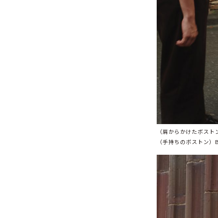
（肩からかけたボストン）BO
（手持ちのボストン）BOST