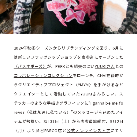
2024年秋冬シーズンからリブランディングを図り、6月に
は新しいフラッグシップショップを表参道にオープンした
〈パメオポーズ〉
が、PERKとも親交の深い
YUUKIさん
との
コラボレーションコレクション
をローンチ。CHAI在籍時か
らクリエイティブプロジェクト〈YMYM〉を手がけるなど
クリエイターとして活動していたYUUKIさんらしい、ス
テッカーのような手描きグラフィックに“I ganna be me fo
rever（私は永遠に私でいる）”のメッセージを込めたアイ
テムが勢揃い。8月31日（土）から表参道旗艦店、9月2日
（月）より渋谷PARCO店と
公式オンラインストア
にてリ