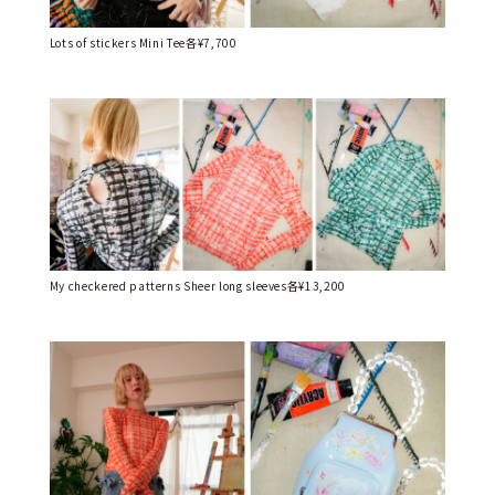
Lots of stickers Mini Tee各¥7,700
My checkered patterns Sheer long sleeves各¥13,200