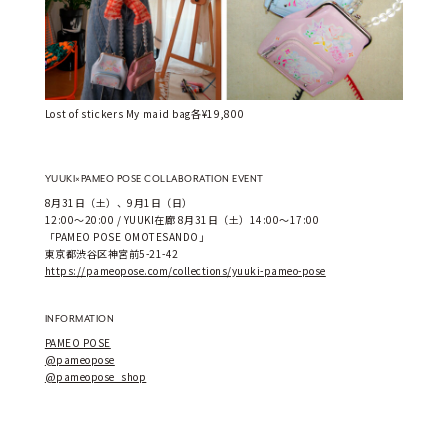
Lost of stickers My maid bag各¥19,800
YUUKI×PAMEO POSE COLLABORATION EVENT
8月31日（土）、9月1日（日）
12:00～20:00 / YUUKI在廊 8月31日（土）14:00～17:00
「PAMEO POSE OMOTESANDO」
東京都渋谷区神宮前5-21-42
https://pameopose.com/collections/yuuki-pameo-pose
INFORMATION
PAMEO POSE
@pameopose
@pameopose_shop