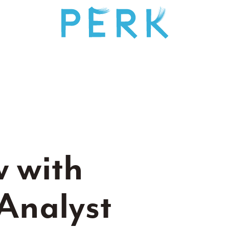
w with
Analyst