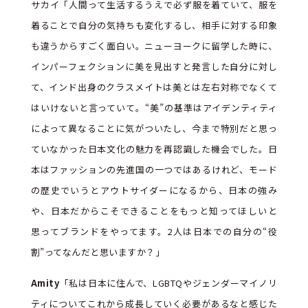
サカイ「人間って生活するうえで必ず服を着ていて、服を
着ることで自分の気持ちも変化するし、相手に対する印象
も違うからすごく面白い。ニューヨークに留学した時に、
インパーフェクションに美を見出すと発言した自分に対し
て、インド出身のクラスメイトは美とは左右対称でなくて
はいけないと言っていて。
“
美
”
の基準はアイデンティティ
によって異なることに気がついたし、今まで特別だと思っ
ていなかった日本文化の魅力を再認識した機会でした。日
本はファッションの先進国の一つではあるけれど、モード
の歴史でいうとアウトサイダーになるから、日本の強み
や、日本だからこそできることをもっと知ってほしいと
思ってブランドをやってます。2人は日本での自分の“役
割”ってなんだと思いますか？」
Amity
「私は日本に住んで、LGBTQやジェンダーマイノリ
ティについてこれから成長していく必要があるなと感じた