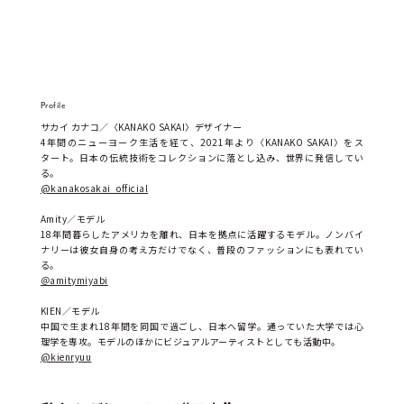
Profile
サカイ カナコ／〈KANAKO SAKAI〉デザイナー
4年間のニューヨーク生活を経て、2021年より〈KANAKO SAKAI〉をス
タート。日本の伝統技術をコレクションに落とし込み、世界に発信してい
る。
@kanakosakai_official
Amity／モデル
18年間暮らしたアメリカを離れ、日本を拠点に活躍するモデル。ノンバイ
ナリーは彼女自身の考え方だけでなく、普段のファッションにも表れてい
る。
＠amitymiyabi
KIEN／モデル
中国で生まれ18年間を同国で過ごし、日本へ留学。通っていた大学では心
理学を専攻。モデルのほかにビジュアルアーティストとしても活動中。
@kienryuu