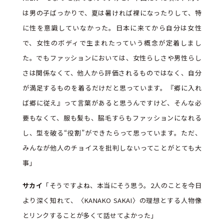
は男の子ばっかりで、夏は暑ければ裸になったりして、特
に性を意識していなかった。日本に来てから自分は女性
で、女性のボディで生まれたっていう概念が定着しまし
た。でもファッションにおいては、女性らしさや男性らし
さは関係なくて、他人から評価されるものではなく、自分
が満足するものを着るだけだと思っています。『郷に入れ
ば郷に従え』って言葉があると思うんですけど、そんな必
要もなくて、服も髪も、脇毛すらもファッションになれる
し、型を破る“役割”ができたらって思っています。ただ、
みんなが他人のチョイスを批判しないってことがとても大
事」
サカイ
「そうですよね、本当にそう思う。2人のことを今日
より深く知れて、〈KANAKO SAKAI〉の理想とする人物像
とリンクすることが多くて話せてよかった」