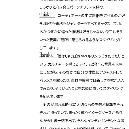
しっかりと向き合うパーソナリティを持つ。
「コーディネートの中に新旧を混ぜるのが好
き。時代も価格もジェンダーもすべてミックスして、な
おかつ何かに偏った服装は好きじゃない。今回もそう
いった要素が随所に感じられるようなスタイリングに
しています」
「僕はUKっぽさやベルリンっぽさだったりと
いう、カルチャーを感じるアイテムが好き。背景を大事
にしながら、そのなかで自分の体型にアジャストして
バランスを取ったり、素材や質感で目新しさを吹き込ん
でみたり。そういったことを念頭に置いてスタイリング
を組んでいます」
ものが溢れる時代に大切なものを選ぶ基準をそれ
ぞれが持っていて、まったく違うイメージソースがあり
ながらも統一感を出す。そんなインディペンデントな考
えは、KIKAちゃんもしっかり受け継いでいて、ファッショ